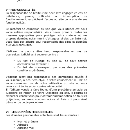
jour.
V - RESPONSABILITÉS
La responsabilité de l’éditeur ne peut être engagée en cas de
défaillance, panne, difficulté ou interruption de
fonctionnement, empêchant l’accès au site ou à une de ses
fonctionnalités.
Le matériel de connexion au site que vous utilisez est sous
votre entière responsabilité. Vous devez prendre toutes les
mesures appropriées pour protéger votre matériel et vos
propres données notamment d’attaques virales par Internet.
Vous êtes par ailleurs seul responsable des sites et données
que vous consultez.
L’éditeur ne pourra être tenu responsable en cas de
poursuites judiciaires à votre encontre :
Du fait de l’usage du site ou de tout service
accessible via Internet ;
Du fait du non-respect par vous des présentes
conditions générales.
L’éditeur n’est pas responsable des dommages causés à
vous-même, à des tiers et/ou à votre équipement du fait de
votre connexion ou de votre utilisation du site et vous
renoncez à toute action contre lui de ce fait.
Si l’éditeur venait à faire l’objet d’une procédure amiable ou
judiciaire en raison de votre utilisation du site, il pourra se
retourner contre vous pour obtenir l’indemnisation de tous les
préjudices, sommes, condamnations et frais qui pourraient
découler de cette procédure.
VI - LES DONNÉES PERSONNELLES
Les données personnelles collectées sont les suivantes :
Nom et prénom
Adresse
Adresse mail