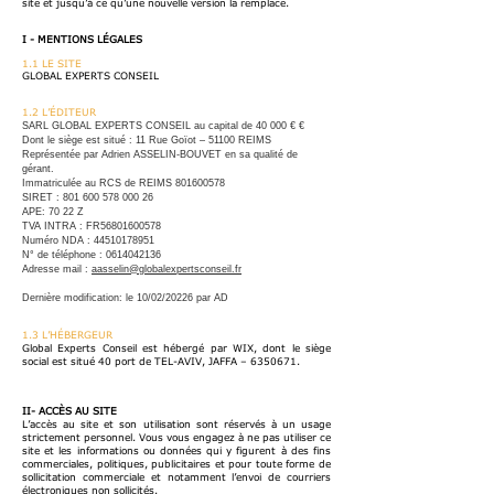
site et jusqu’à ce qu’une nouvelle version la remplace.
I - MENTIONS LÉGALES
1.1 LE SITE
GLOBAL EXPERTS CONSEIL
1.2 L’ÉDITEUR
SARL GLOBAL EXPERTS CONSEIL au capital de 40 000 € €
Dont le siège est situé : 11 Rue Goïot – 51100 REIMS
Représentée par Adrien ASSELIN-BOUVET en sa qualité de
gérant.
Immatriculée au RCS de REIMS
801600578
SIRET :
801 600 578 000 26
APE: 70 22 Z
TVA INTRA : FR56801600578
Numéro NDA :
44510178951
N° de téléphone :
0614042136
Adresse mail :
aasselin@globalexpertsconseil.fr
Dernière modification: le 10/02/20226 par AD
1.3 L’HÉBERGEUR
Global Experts Conseil est hébergé par WIX, dont le siège
social est situé 40 port de TEL-AVIV, JAFFA –
6350671
.
II- ACCÈS AU SITE
L’accès au site et son utilisation sont réservés à un usage
strictement personnel. Vous vous engagez à ne pas utiliser ce
site et les informations ou données qui y figurent à des fins
commerciales, politiques, publicitaires et pour toute forme de
sollicitation commerciale et notamment l’envoi de courriers
électroniques non sollicités.