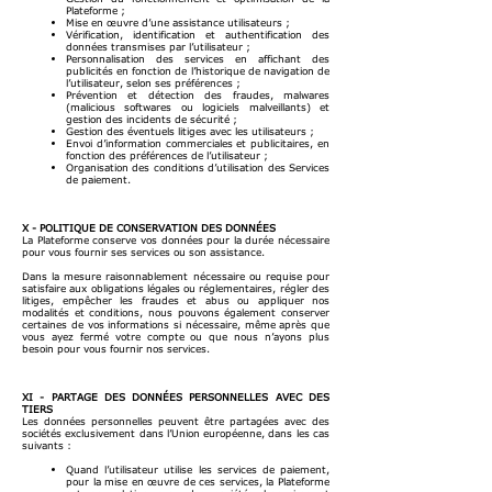
Plateforme ;
Mise en œuvre d’une assistance utilisateurs ;
Vérification, identification et authentification des
données transmises par l’utilisateur ;
Personnalisation des services en affichant des
publicités en fonction de l’historique de navigation de
l’utilisateur, selon ses préférences ;
Prévention et détection des fraudes, malwares
(malicious softwares ou logiciels malveillants) et
gestion des incidents de sécurité ;
Gestion des éventuels litiges avec les utilisateurs ;
Envoi d’information commerciales et publicitaires, en
fonction des préférences de l’utilisateur ;
Organisation des conditions d’utilisation des Services
de paiement.
X - POLITIQUE DE CONSERVATION DES DONNÉES
La Plateforme conserve vos données pour la durée nécessaire
pour vous fournir ses services ou son assistance.
Dans la mesure raisonnablement nécessaire ou requise pour
satisfaire aux obligations légales ou réglementaires, régler des
litiges, empêcher les fraudes et abus ou appliquer nos
modalités et conditions, nous pouvons également conserver
certaines de vos informations si nécessaire, même après que
vous ayez fermé votre compte ou que nous n’ayons plus
besoin pour vous fournir nos services.
XI - PARTAGE DES DONNÉES PERSONNELLES AVEC DES
TIERS
Les données personnelles peuvent être partagées avec des
sociétés exclusivement dans l’Union européenne, dans les cas
suivants :
Quand l’utilisateur utilise les services de paiement,
pour la mise en œuvre de ces services, la Plateforme