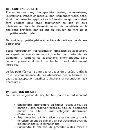
III - CONTENU DU SITE
Toutes les marques, photographies, textes, commentaires,
illustrations, images animées ou non, séquences vidéo, sons,
ainsi que toutes les applications informatiques qui pourraient
être utilisées pour faire fonctionner ce site et plus
généralement tous les éléments reproduits ou utilisés sur le
site sont protégés par les lois en vigueur au titre de la
propriété intellectuelle.
Ils sont la propriété pleine et entière de l’éditeur ou de ses
partenaires.
Toute reproduction, représentation, utilisation ou adaptation,
sous quelque forme que ce soit, de tout ou partie de ces
éléments, y compris les applications informatiques, sans
l’accord préalable et écrit de l’éditeur, sont strictement
interdites.
Le fait pour l’éditeur de ne pas engager de procédure dès la
prise de connaissance de ces utilisations non autorisées ne
vaut pas acceptation desdites utilisations et renonciation aux
poursuites.
IV - GESTION DU SITE
Pour la bonne gestion du site, l’éditeur pourra à tout moment
:
Suspendre, interrompre ou limiter l’accès à tout ou
partie du site, réserver l’accès au site, ou à certaines
parties du site, à une catégorie déterminée
d’internautes ;
Supprimer toute information pouvant en perturber le
fonctionnement ou entrant en contravention avec les
lois nationales ou internationales ;
Suspendre le site afin de procéder à des mises à