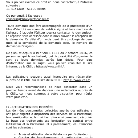
Vous pouvez exercer ce droit en nous contactant, à l’adresse
suivante :
11 Rue Goïot - 51100 Reims
Ou par email, à l’adresse :
conseil@globalexpertsconseil.fr
Toute demande doit être accompagnée de la photocopie d’un
titre d’identité en cours de validité signé et faire mention de
l’adresse à laquelle l’éditeur pourra contacter le demandeur.
La réponse sera adressée dans le mois suivant la réception de
la demande. Ce délai d’un mois peut être prolongé de deux
mois si la complexité de la demande et/ou le nombre de
demandes l’exigent.
De plus, et depuis la loi n°
2016-1321
du 7 octobre 2016, les
personnes qui le souhaitent, ont la possibilité d’organiser le
sort de leurs données après leur décès. Pour plus
d’information sur le sujet, vous pouvez consulter le site
Internet de la CNIL :
https://www.cnil.fr/
.
Les utilisateurs peuvent aussi introduire une réclamation
auprès de la CNIL sur le site de la CNIL :
https://www.cnil.fr
.
Nous vous recommandons de nous contacter dans un
premier temps avant de déposer une réclamation auprès de
la CNIL, car nous sommes à votre disposition pour régler
votre problème.
IX - UTILISATION DES DONNÉES
Les données personnelles collectées auprès des utilisateurs
ont pour objectif à disposition des services de la Plateforme,
leur amélioration et le maintien d’un environnement sécurisé.
La base des traitements est l’exécution du contrat entre
l’utilisateur et la Plateforme. Plus précisément, les utilisations
sont les suivantes :
Accès et utilisation de la Plateforme par l’utilisateur ;
Gestion du fonctionnement et optimisation de la