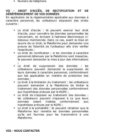
Numéro de téléphone
VII - DROIT D’ACCÈS, DE RECTIFICATION ET DE
DÉRÉFÉRENCEMENT DE VOS DONNÉES
En application de la règlementation applicable aux données à
caractère personnel, les utilisateurs disposent des droits
suivants :
Le droit d’accès : ils peuvent exercer leur droit
d’accès, pour connaître les données personnelles les
concernant, en écrivant à l’adresse électronique ci-
dessous mentionnée. Dans ce cas, avant la mise en
œuvre de ce droit, la Plateforme peut demander une
preuve de l’identité de l’utilisateur afin d’en vérifier
l’exactitude ;
Le droit de rectification : si les données à caractère
personnel détenues par la Plateforme sont inexactes,
ils peuvent demander la mise à jour des informations
;
Le droit de suppression des données : les
utilisateurs peuvent demander la suppression de
leurs données à caractère personnel, conformément
aux lois applicables en matière de protection des
données ;
Le droit à la limitation du traitement : les utilisateurs
peuvent demander à la Plateforme de limiter le
traitement des données personnelles conformément
aux hypothèses prévues par le RGPD ;
Le droit de s’opposer au traitement des données :
les utilisateurs peuvent s’opposer à ce que leurs
données soient traitées conformément aux
hypothèses prévues par le RGPD ;
Le droit à la portabilité : ils peuvent réclamer que la
Plateforme leur remette les données personnelles
qu’ils ont fournies pour les transmettre à une
Plateforme.
VIII - NOUS CONTACTER