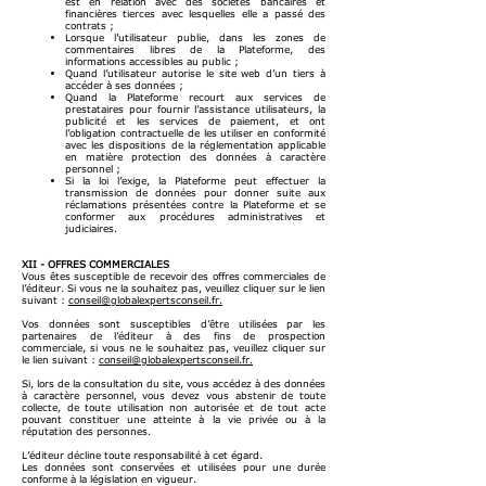
est en relation avec des sociétés bancaires et
financières tierces avec lesquelles elle a passé des
contrats ;
Lorsque l’utilisateur publie, dans les zones de
commentaires libres de la Plateforme, des
informations accessibles au public ;
Quand l’utilisateur autorise le site web d’un tiers à
accéder à ses données ;
Quand la Plateforme recourt aux services de
prestataires pour fournir l’assistance utilisateurs, la
publicité et les services de paiement, et ont
l’obligation contractuelle de les utiliser en conformité
avec les dispositions de la réglementation applicable
en matière protection des données à caractère
personnel ;
Si la loi l’exige, la Plateforme peut effectuer la
transmission de données pour donner suite aux
réclamations présentées contre la Plateforme et se
conformer aux procédures administratives et
judiciaires.
XII - OFFRES COMMERCIALES
Vous êtes susceptible de recevoir des offres commerciales de
l’éditeur. Si vous ne la souhaitez pas, veuillez cliquer sur le lien
suivant :
conseil@globalexpertsconseil.fr.
Vos données sont susceptibles d’être utilisées par les
partenaires de l’éditeur à des fins de prospection
commerciale, si vous ne le souhaitez pas, veuillez cliquer sur
le lien suivant :
conseil@globalexpertsconseil.fr.
Si, lors de la consultation du site, vous accédez à des données
à caractère personnel, vous devez vous abstenir de toute
collecte, de toute utilisation non autorisée et de tout acte
pouvant constituer une atteinte à la vie privée ou à la
réputation des personnes.
L’éditeur décline toute responsabilité à cet égard.
Les données sont conservées et utilisées pour une durée
conforme à la législation en vigueur.