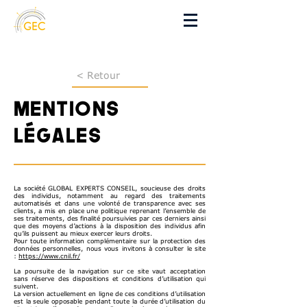
< Retour
mentions
légales
La société GLOBAL EXPERTS CONSEIL, soucieuse des droits
des individus, notamment au regard des traitements
automatisés et dans une volonté de transparence avec ses
clients, a mis en place une politique reprenant l’ensemble de
ses traitements, des finalité poursuivies par ces derniers ainsi
que des moyens d’actions à la disposition des individus afin
qu’ils puissent au mieux exercer leurs droits.
Pour toute information complémentaire sur la protection des
données personnelles, nous vous invitons à consulter le site
:
https://www.cnil.fr/
La poursuite de la navigation sur ce site vaut acceptation
sans réserve des dispositions et conditions d’utilisation qui
suivent.
La version actuellement en ligne de ces conditions d’utilisation
est la seule opposable pendant toute la durée d’utilisation du